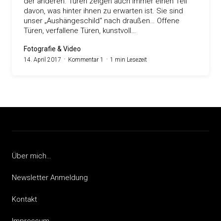
der anderen. Türen zeigen auch immer einen Teil
davon, was hinter ihnen zu erwarten ist. Sie sind
unser „Aushängeschild“ nach draußen… Offene
Türen, verfallene Türen, kunstvoll…
Fotografie & Video
14. April 2017
Kommentar 1
1 min Lesezeit
Über mich…
Newsletter Anmeldung
Kontakt