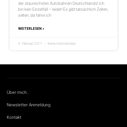
der staureichsten Autobahnen Deutschlands! Ich
bin kein Einzelfall – leider! Es gibt tatsächlich Zeiten,
selten, da fahre ich
WEITERLESEN »
5. Februar 2017
Keine Kommentare
Über mich…
Newsletter Anmeldung
Kontakt