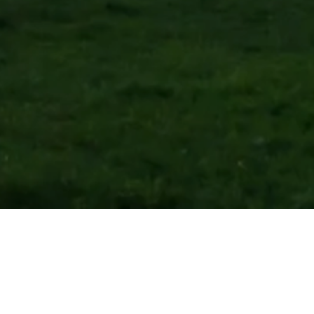
dresse
7 | 73312 Geislingen