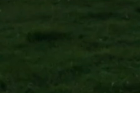
A
Rappenäcker 3