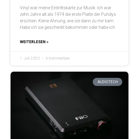
Vinyl war meine Eintrittskarte zur Musik. Ich war
zehn Jahre alt als 1974 die erste Platte der Puhdys
erschien. Keine Ahnung, wie sie dann zu mir kam.
Habe ich sie geschenkt bekommen oder habe ich
WEITERLESEN »
1. Juli 2020
6 Kommentare
AUDIOTECH