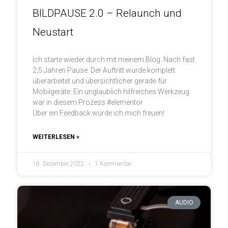
BILDPAUSE 2.0 – Relaunch und
Neustart
Ich starte wieder durch mit meinem Blog. Nach fast
2,5 Jahren Pause. Der Auftritt wurde komplett
überarbeitet und übersichtlicher gerade für
Mobilgeräte. Ein unglaublich hilfreiches Werkzeug
war in diesem Prozess #elementor
Über ein Feedback würde ich mich freuen!
WEITERLESEN »
18. Dezember 2022
1 Kommentar
AUDIO