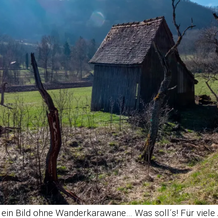
 ein Bild ohne Wanderkarawane… Was soll´s! Für viele Ä