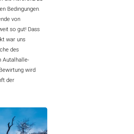
len Bedingungen.
ende von
eit so gut! Dass
kt war uns
äche des
 Autalhalle-
Bewirtung wird
ft der